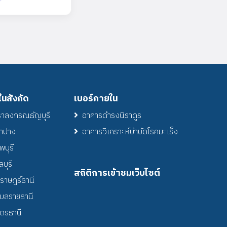
นสังกัด
เบอร์ภายใน
าลงกรณธัญบุรี
อาคารดำรงนิราดูร
ลำปาง
อาคารวิเคราะห์บำบัดโรคมะเร็ง
บุรี
บุรี
สถิติการเข้าชมเว็บไซต์
ราษฎร์ธานี
ุบลราชธานี
ดรธานี