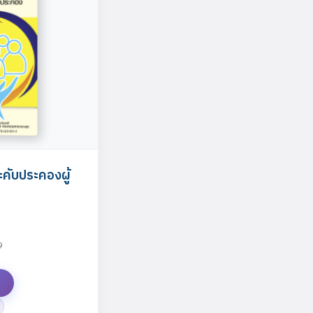
ับประคองผู้
9