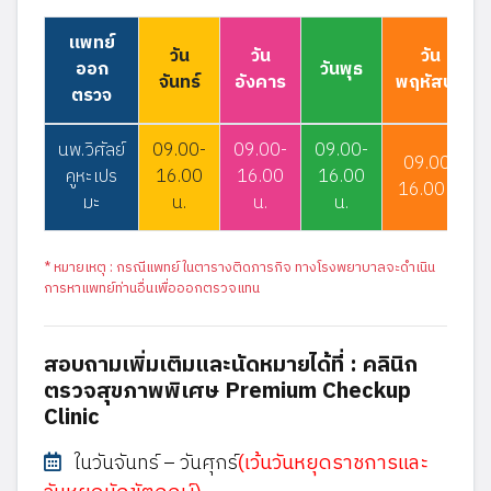
แพทย์
วัน
วัน
วัน
ออก
วันพุธ
จันทร์
อังคาร
พฤหัสบดี
ตรวจ
นพ.วิศัลย์
09.00-
09.00-
09.00-
09.00-
คูหะเปร
16.00
16.00
16.00
16.00 น.
มะ
น.
น.
น.
* หมายเหตุ : กรณีแพทย์ในตารางติดภารกิจ ทางโรงพยาบาลจะดำเนิน
การหาแพทย์ท่านอื่นเพื่อออกตรวจแทน
สอบถามเพิ่มเติมและนัดหมายได้ที่ : คลินิก
ตรวจสุขภาพพิเศษ Premium Checkup
Clinic
ในวันจันทร์ – วันศุกร์
(เว้นวันหยุดราชการและ